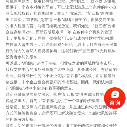
与担保等原因，很难获得银行贷款。所幸的是，“新四板”的落地
提供了一个资本对接的平台，可以让无法满足上市条件的中小企
业实现股权转让和直接融资，意义可谓深远。 “新四板”新在哪
里？其实，“新四板”是在“新三板”基础上推出的，但就交易主体
的准入程度而言，前者门槛明显放宽。我们知道，“新三板”要求
企业存续满2年，而新四版规定满一年;在各种中介机构的管理
上，更加多元化，券商、创投都可以参与成为挂牌推荐机构;而
在投资人范围方面，允许金融资产50万元以上，且具有完全民事
行为能力的自然人投资者参与，这就创新于“新三板”只允许机构
投资者参与的限制。
可以说，“新四板”定位于主板、创业板之后的区域性资本市场，
股权交易中心的服务对象是广大中小型、具备成长性、有价值的
企业。具有成长性的中小企业先以“新四板”为跳板，而后输送到
创业板，中小企业也会有更好的市场基础。因此，我们认为落
户“新四板”对中小企业有着重要的意义。
对企业融资发展意义深远。落户“新四板”对具有成长性的企业来
说意义重大。首先，“新四板”提供了一个新的融资渠道：可以通
过增发、配股等方式直接筹集资金，并且通过向银行抵押股权的
方式间接筹集资金，这样既可以解决融资需求，也能把风险连环
的担保有效切断。
其次，新的走向公开市场的选择：通过充分的信息披露和公开转